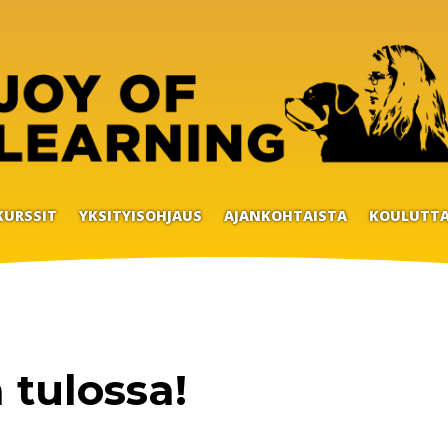
KURSSIT
YKSITYISOHJAUS
AJANKOHTAISTA
KOULUTTA
 tulossa!