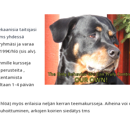
aanisia taitojasi
 yms yhdessä
ryhmäsi ja varaa
99€/hlö (sis alv).
hmille kursseja
 perusteita ,
akentamista
ltaan 1-4 päivän
4 hlöä) myös erilaisia neljän kerran teemakursseja. Aiheina voi 
auhoittuminen, arkojen koirien siedätys tms