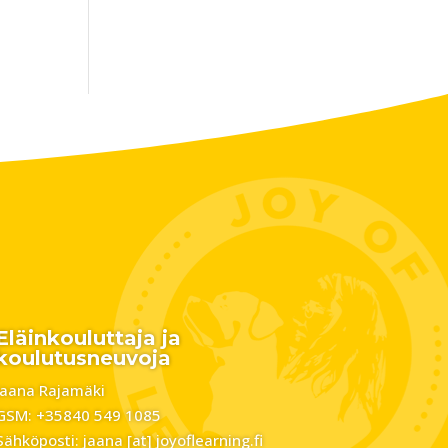
Eläinkouluttaja ja
koulutusneuvoja
Jaana Rajamäki
GSM: +35840 549 1085
Sähköposti: jaana [at] joyoflearning.fi