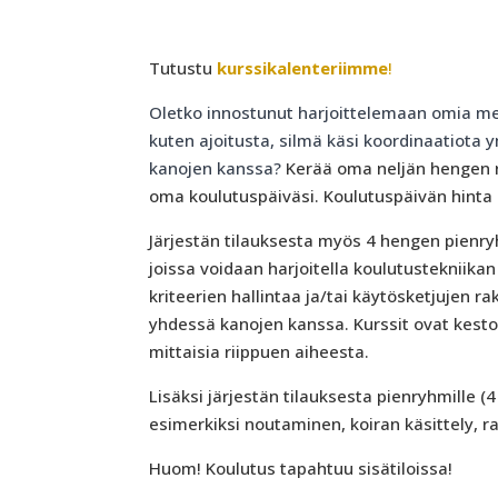
Tutustu
kurssikalenteriimme
!
Oletko innostunut harjoittelemaan omia mek
kuten ajoitusta, silmä käsi koordinaatiota
kanojen kanssa?
Kerää oma neljän hengen 
oma koulutuspäiväsi. Koulutuspäivän hinta 1
Järjestän tilauksesta myös 4 hengen pienry
joissa voidaan harjoitella koulutustekniikan
kriteerien hallintaa ja/tai käytösketjujen r
yhdessä kanojen kanssa. Kurssit ovat kesto
mittaisia riippuen aiheesta.
Lisäksi järjestän tilauksesta pienryhmille (
esimerkiksi noutaminen, koiran käsittely, r
Huom! Koulutus tapahtuu sisätiloissa!