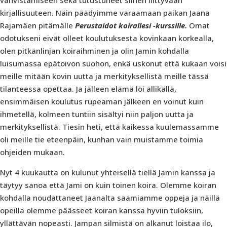
kirjallisuuteen. Näin päädyimme varaamaan paikan Jaana
Rajamäen pitämälle
Perustaidot koirallesi -kurssille.
Omat
odotukseni eivät olleet koulutuksesta kovinkaan korkealla,
olen pitkänlinjan koiraihminen ja olin Jamin kohdalla
luisumassa epätoivon suohon, enkä uskonut että kukaan voisi
meille mitään kovin uutta ja merkityksellistä meille tässä
tilanteessa opettaa. Ja jälleen elämä löi ällikällä,
ensimmäisen koulutus rupeaman jälkeen en voinut kuin
ihmetellä, kolmeen tuntiin sisältyi niin paljon uutta ja
merkityksellistä. Tiesin heti, että kaikessa kuulemassamme
oli meille tie eteenpäin, kunhan vain muistamme toimia
ohjeiden mukaan.
Nyt 4 kuukautta on kulunut yhteisellä tiellä Jamin kanssa ja
täytyy sanoa että Jami on kuin toinen koira. Olemme koiran
kohdalla noudattaneet Jaanalta saamiamme oppeja ja näillä
opeilla olemme päässeet koiran kanssa hyviin tuloksiin,
yllättävän nopeasti. Jampan silmistä on alkanut loistaa ilo,