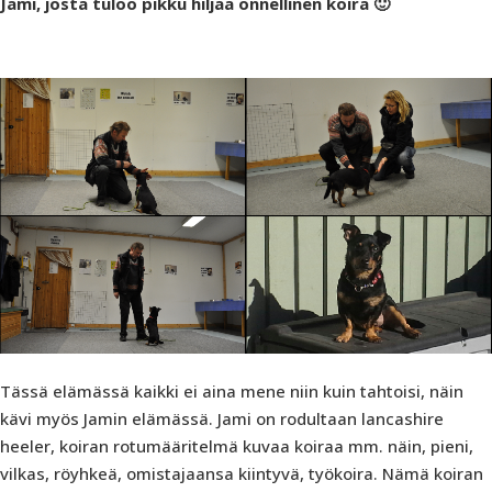
Jami, josta tuloo pikku hiljaa onnellinen koira 🙂
Tässä elämässä kaikki ei aina mene niin kuin tahtoisi, näin
kävi myös Jamin elämässä. Jami on rodultaan lancashire
heeler, koiran rotumääritelmä kuvaa koiraa mm. näin, pieni,
vilkas, röyhkeä, omistajaansa kiintyvä, työkoira. Nämä koiran