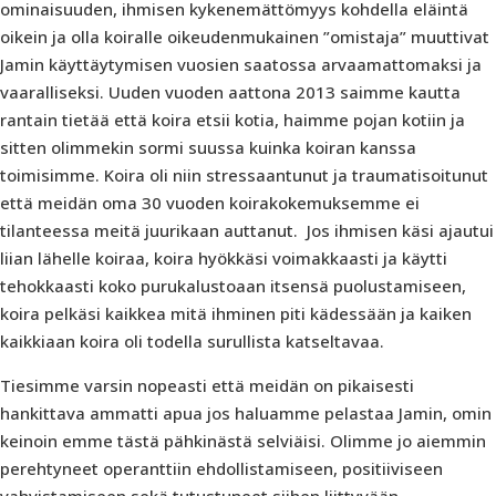
ominaisuuden, ihmisen kykenemättömyys kohdella eläintä
oikein ja olla koiralle oikeudenmukainen ”omistaja” muuttivat
Jamin käyttäytymisen vuosien saatossa arvaamattomaksi ja
vaaralliseksi. Uuden vuoden aattona 2013 saimme kautta
rantain tietää että koira etsii kotia, haimme pojan kotiin ja
sitten olimmekin sormi suussa kuinka koiran kanssa
toimisimme. Koira oli niin stressaantunut ja traumatisoitunut
että meidän oma 30 vuoden koirakokemuksemme ei
tilanteessa meitä juurikaan auttanut. Jos ihmisen käsi ajautui
liian lähelle koiraa, koira hyökkäsi voimakkaasti ja käytti
tehokkaasti koko purukalustoaan itsensä puolustamiseen,
koira pelkäsi kaikkea mitä ihminen piti kädessään ja kaiken
kaikkiaan koira oli todella surullista katseltavaa.
Tiesimme varsin nopeasti että meidän on pikaisesti
hankittava ammatti apua jos haluamme pelastaa Jamin, omin
keinoin emme tästä pähkinästä selviäisi. Olimme jo aiemmin
perehtyneet operanttiin ehdollistamiseen, positiiviseen
vahvistamiseen sekä tutustuneet siihen liittyvään