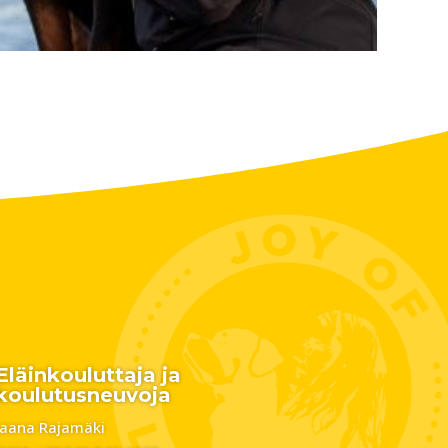
Eläinkouluttaja ja
koulutusneuvoja
Jaana Rajamäki