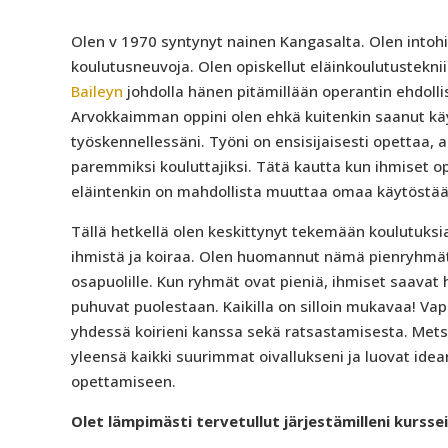
Olen v 1970 syntynyt nainen Kangasalta. Olen intohi
koulutusneuvoja. Olen opiskellut eläinkoulutustekn
Baileyn
johdolla hänen pitämillään operantin ehdolli
Arvokkaimman oppini olen ehkä kuitenkin saanut kä
työskennellessäni. Työni on ensisijaisesti opettaa,
paremmiksi kouluttajiksi. Tätä kautta kun ihmiset
eläintenkin on mahdollista muuttaa omaa käytöstää
Tällä hetkellä olen keskittynyt tekemään koulutuksi
ihmistä ja koiraa. Olen huomannut nämä pienryhmät e
osapuolille. Kun ryhmät ovat pieniä, ihmiset saavat
puhuvat puolestaan. Kaikilla on silloin mukavaa! Va
yhdessä koirieni kanssa sekä ratsastamisesta. Metsä
yleensä kaikki suurimmat oivallukseni ja luovat ideani
opettamiseen.
Olet lämpimästi tervetullut järjestämilleni kursseil