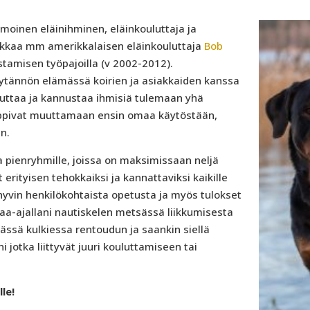
moinen eläinihminen, eläinkouluttaja ja
iikkaa mm amerikkalaisen eläinkouluttaja
Bob
stamisen työpajoilla (v 2002-2012).
ytännön elämässä koirien ja asiakkaiden kanssa
 auttaa ja kannustaa ihmisiä tulemaan yhä
 oppivat muuttamaan ensin omaa käytöstään,
n.
a pienryhmille, joissa on maksimissaan neljä
rityisen tehokkaiksi ja kannattaviksi kaikille
 hyvin henkilökohtaista opetusta ja myös tulokset
paa-ajallani nautiskelen metsässä liikkumisesta
ssä kulkiessa rentoudun ja saankin siellä
 jotka liittyvät juuri kouluttamiseen tai
le!