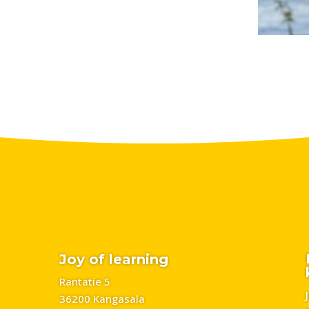
Joy of learning
Rantatie 5
36200 Kangasala