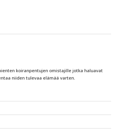
e pienten koiranpentujen omistajille jotka haluavat
entaa niiden tulevaa elämää varten.