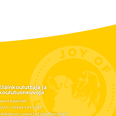
Eläinkouluttaja ja
koulutusneuvoja
Jaana Rajamäki
GSM: +35840 549 1085
Sähköposti: jaana [at] joyoflearning.fi