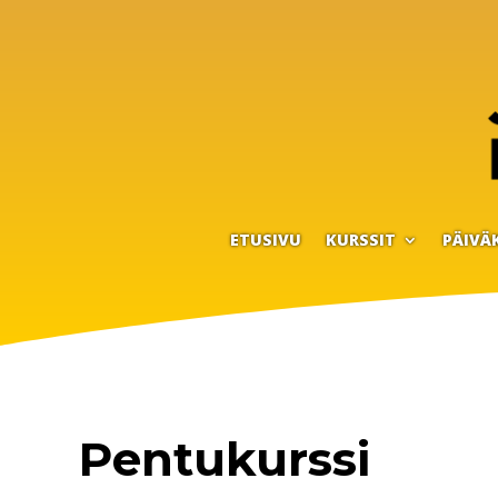
ETUSIVU
KURSSIT
PÄIVÄ
Pentukurssi