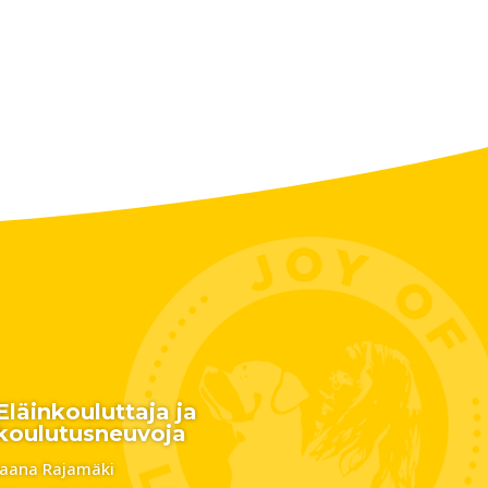
Eläinkouluttaja ja
koulutusneuvoja
Jaana Rajamäki