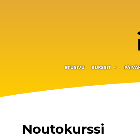
ETUSIVU
KURSSIT
PÄIVÄ
Noutokurssi