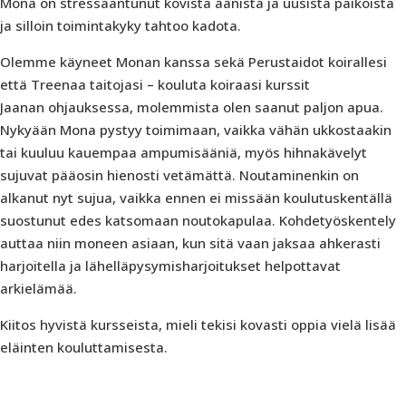
Mona on stressaantunut kovista äänistä ja uusista paikoista
ja silloin toimintakyky tahtoo kadota.
Olemme käyneet Monan kanssa sekä Perustaidot koirallesi
että Treenaa taitojasi – kouluta koiraasi kurssit
Jaanan ohjauksessa, molemmista olen saanut paljon apua.
Nykyään Mona pystyy toimimaan, vaikka vähän ukkostaakin
tai kuuluu kauempaa ampumisääniä, myös hihnakävelyt
sujuvat pääosin hienosti vetämättä. Noutaminenkin on
alkanut nyt sujua, vaikka ennen ei missään koulutuskentällä
suostunut edes katsomaan noutokapulaa. Kohdetyöskentely
auttaa niin moneen asiaan, kun sitä vaan jaksaa ahkerasti
harjoitella ja lähelläpysymisharjoitukset helpottavat
arkielämää.
Kiitos hyvistä kursseista, mieli tekisi kovasti oppia vielä lisää
eläinten kouluttamisesta.