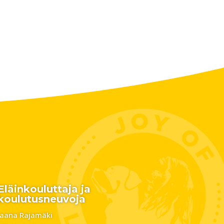
Eläinkouluttaja ja
koulutusneuvoja
Jaana Rajamäki