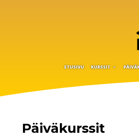
ETUSIVU
KURSSIT
PÄIVÄ
Päiväkurssit