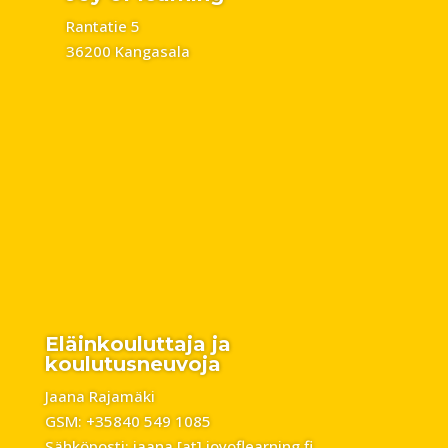
Rantatie 5
36200 Kangasala
Eläinkouluttaja ja
koulutusneuvoja
Jaana Rajamäki
GSM: +35840 549 1085
Sähköposti: jaana [at] joyoflearning.fi