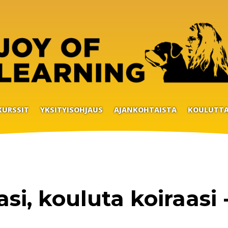
KURSSIT
YKSITYISOHJAUS
AJANKOHTAISTA
KOULUTTA
si, kouluta koiraasi 