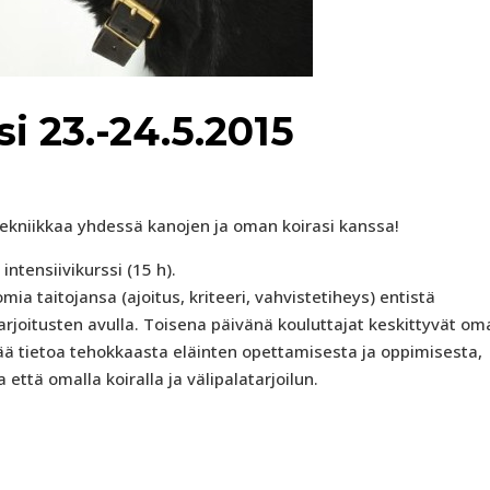
i 23.-24.5.2015
ekniikkaa yhdessä kanojen ja oman koirasi kanssa!
intensiivikurssi (15 h).
a taitojansa (ajoitus, kriteeri, vahvistetiheys) entistä
joitusten avulla. Toisena päivänä kouluttajat keskittyvät om
tää tietoa tehokkaasta eläinten opettamisesta ja oppimisesta,
että omalla koiralla ja välipalatarjoilun.
.