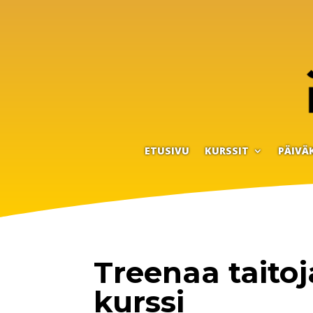
ETUSIVU
KURSSIT
PÄIVÄ
Treenaa taitoja
kurssi