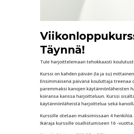
Viikonloppukurss
Täynnä!
Tule harjoittelemaan tehokkaasti koulutust
Kurssi on kahden päivän (la ja su) mittainen 
Ensimmäisenä päivänä kouluttaja treenaa omi
paremmaksi kanojen käytännönläheisten har
koiransa kanssa harjoitteluun. Kurssi sisäl
käytännönläheistä harjoittelua sekä kanoilla 
Kurssille otetaan maksimissaan 4 henkilöä.
Ikäraja kurssille osallistumiseen 16 -vuotta