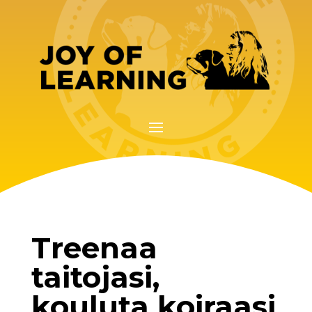
Treenaa
taitojasi,
kouluta koiraasi