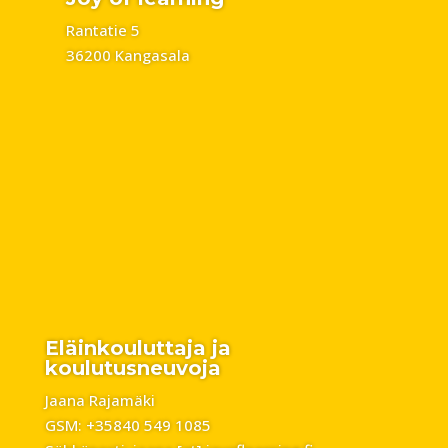
Rantatie 5
36200 Kangasala
Eläinkouluttaja ja
koulutusneuvoja
Jaana Rajamäki
GSM: +35840 549 1085