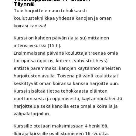
Täynnä!
Tule harjoittelemaan tehokkaasti
koulutustekniikkaa yhdessä kanojen ja oman
koirasi kanssa!
Kurssi on kahden päivän (la ja su) mittainen
intensiivikurssi (15 h).
Ensimmäisenä päivänä kouluttaja treenaa omia
taitojansa (ajoitus, kriteeri, vahvistetiheys)
entistä paremmaksi kanojen käytännönläheisten
harjoitusten avulla. Toisena päivänä kouluttajat
keskittyvät oman koiransa kanssa harjoitteluun.
Kurssi sisältää tietoa tehokkaasta eläinten
opettamisesta ja oppimisesta, käytännönläheistä
harjoittelua sekä kanoilla että omalla koiralla ja
välipalatarjoilun.
Kurssille otetaan maksimissaan 4 henkilöä.
Ikäraja kurssille osallistumiseen 16 -vuotta.