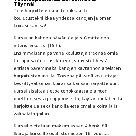
Täynnä!
Tule harjoittelemaan tehokkaasti
koulutustekniikkaa yhdessä kanojen ja oman
koirasi kanssa!
Kurssi on kahden päivän (la ja su) mittainen
intensiivikurssi (15 h).
Ensimmäisenä päivänä kouluttaja treenaa omia
taitojansa (ajoitus, kriteeri, vahvistetiheys)
entistä paremmaksi kanojen käytännönläheisten
harjoitusten avulla. Toisena päivänä kouluttajat
keskittyvät oman koiransa kanssa harjoitteluun.
Kurssi sisältää tietoa tehokkaasta eläinten
opettamisesta ja oppimisesta, käytännönläheistä
harjoittelua sekä kanoilla että omalla koiralla ja
välipalatarjoilun.
Kurssille otetaan maksimissaan 4 henkilöä.
Ikäraja kurssille osallistumiseen 16 -vuotta.