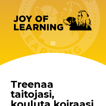
Treenaa
taitojasi,
kouluta koiraasi