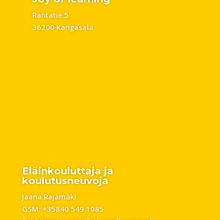
Rantatie 5
36200 Kangasala
Eläinkouluttaja ja
koulutusneuvoja
Jaana Rajamäki
GSM: +35840 549 1085