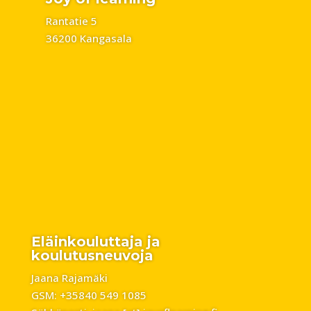
Rantatie 5
36200 Kangasala
Eläinkouluttaja ja
koulutusneuvoja
Jaana Rajamäki
GSM: +35840 549 1085