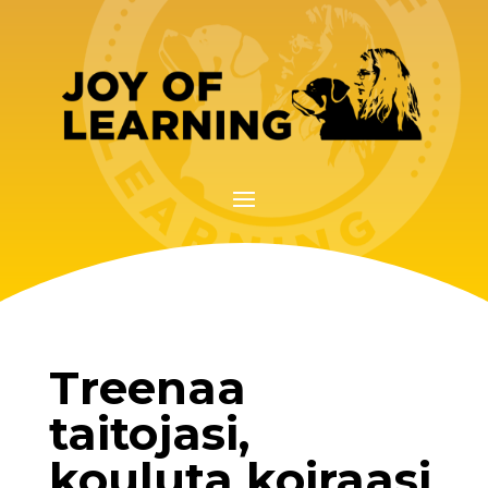
Treenaa
taitojasi,
kouluta koiraasi