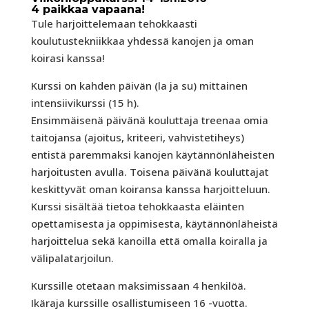
4 paikkaa vapaana!
Tule harjoittelemaan tehokkaasti
koulutustekniikkaa yhdessä kanojen ja oman
koirasi kanssa!
Kurssi on kahden päivän (la ja su) mittainen
intensiivikurssi (15 h).
Ensimmäisenä päivänä kouluttaja treenaa omia
taitojansa (ajoitus, kriteeri, vahvistetiheys)
entistä paremmaksi kanojen käytännönläheisten
harjoitusten avulla. Toisena päivänä kouluttajat
keskittyvät oman koiransa kanssa harjoitteluun.
Kurssi sisältää tietoa tehokkaasta eläinten
opettamisesta ja oppimisesta, käytännönläheistä
harjoittelua sekä kanoilla että omalla koiralla ja
välipalatarjoilun.
Kurssille otetaan maksimissaan 4 henkilöä.
Ikäraja kurssille osallistumiseen 16 -vuotta.