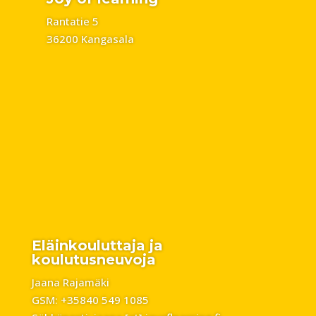
Rantatie 5
36200 Kangasala
Eläinkouluttaja ja
koulutusneuvoja
Jaana Rajamäki
GSM: +35840 549 1085