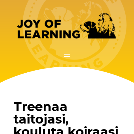
Treenaa
taitojasi,
kouluta koiraasi