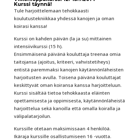
Kurssi täynnä!
Tule harjoittelemaan tehokkaasti
koulutustekniikkaa yhdessä kanojen ja oman
koirasi kanssa!
Kurssi on kahden päivän (la ja su) mittainen
intensiivikurssi (15 h).
Ensimmäisenä päivänä kouluttaja treenaa omia
taitojansa (ajoitus, kriteeri, vahvistetiheys)
entistä paremmaksi kanojen käytännönläheisten
harjoitusten avulla. Toisena päivänä kouluttajat
keskittyvät oman koiransa kanssa harjoitteluun.
Kurssi sisältää tietoa tehokkaasta eläinten
opettamisesta ja oppimisesta, käytännönläheistä
harjoittelua sekä kanoilla että omalla koiralla ja
välipalatarjoilun.
Kurssille otetaan maksimissaan 4 henkilöä.
Ikäraja kurssille osallistumiseen 16 -vuotta.