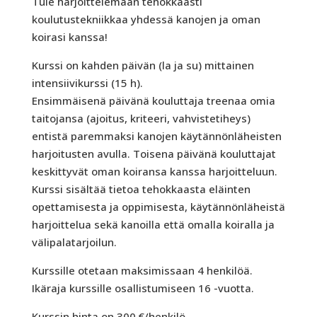
Tule harjoittelemaan tehokkaasti
koulutustekniikkaa yhdessä kanojen ja oman
koirasi kanssa!
Kurssi on kahden päivän (la ja su) mittainen
intensiivikurssi (15 h).
Ensimmäisenä päivänä kouluttaja treenaa omia
taitojansa (ajoitus, kriteeri, vahvistetiheys)
entistä paremmaksi kanojen käytännönläheisten
harjoitusten avulla. Toisena päivänä kouluttajat
keskittyvät oman koiransa kanssa harjoitteluun.
Kurssi sisältää tietoa tehokkaasta eläinten
opettamisesta ja oppimisesta, käytännönläheistä
harjoittelua sekä kanoilla että omalla koiralla ja
välipalatarjoilun.
Kurssille otetaan maksimissaan 4 henkilöä.
Ikäraja kurssille osallistumiseen 16 -vuotta.
Kurssin hinta on 300 €/henkilö