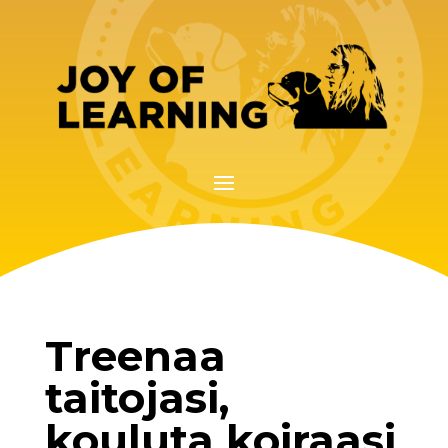
Treenaa
taitojasi,
kouluta koiraasi