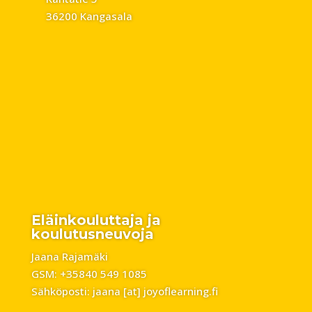
36200 Kangasala
Eläinkouluttaja ja
koulutusneuvoja
Jaana Rajamäki
GSM: +35840 549 1085
Sähköposti: jaana [at] joyoflearning.fi