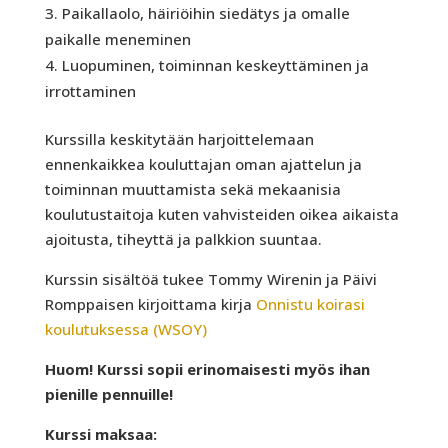
Paikallaolo, häiriöihin siedätys ja omalle
paikalle meneminen
Luopuminen, toiminnan keskeyttäminen ja
irrottaminen
Kurssilla keskitytään harjoittelemaan
ennenkaikkea kouluttajan oman ajattelun ja
toiminnan muuttamista sekä mekaanisia
koulutustaitoja kuten vahvisteiden oikea aikaista
ajoitusta, tiheyttä ja palkkion suuntaa.
Kurssin sisältöä tukee Tommy Wirenin ja Päivi
Romppaisen kirjoittama kirja
Onnistu koirasi
koulutuksessa (WSOY)
Huom! Kurssi sopii erinomaisesti myös ihan
pienille pennuille!
Kurssi maksaa: