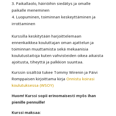
Paikallaolo, häiriöihin siedätys ja omalle
paikalle meneminen
Luopuminen, toiminnan keskeyttäminen ja
irrottaminen
Kurssilla keskitytään harjoittelemaan
ennenkaikkea kouluttajan oman ajattelun ja
toiminnan muuttamista sekä mekaanisia
koulutustaitoja kuten vahvisteiden oikea aikaista
ajoitusta, tiheyttä ja palkkion suuntaa.
Kurssin sisältöä tukee Tommy Wirenin ja Päivi
Romppaisen kirjoittama kirja
Onnistu koirasi
koulutuksessa (WSOY)
Huom! Kurssi sopii erinomaisesti myös ihan
pienille pennuille!
Kurssi maksaa: