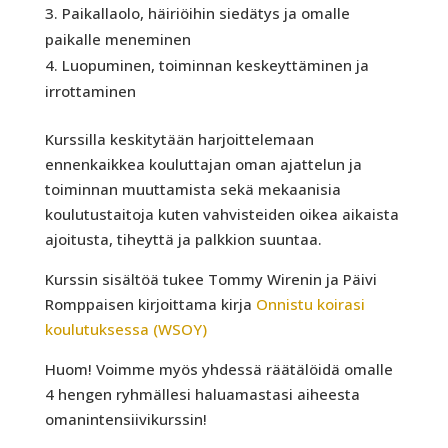
Paikallaolo, häiriöihin siedätys ja omalle
paikalle meneminen
Luopuminen, toiminnan keskeyttäminen ja
irrottaminen
Kurssilla keskitytään harjoittelemaan
ennenkaikkea kouluttajan oman ajattelun ja
toiminnan muuttamista sekä mekaanisia
koulutustaitoja kuten vahvisteiden oikea aikaista
ajoitusta, tiheyttä ja palkkion suuntaa.
Kurssin sisältöä tukee Tommy Wirenin ja Päivi
Romppaisen kirjoittama kirja
Onnistu koirasi
koulutuksessa (WSOY)
Huom! Voimme myös yhdessä räätälöidä omalle
4 hengen ryhmällesi haluamastasi aiheesta
omanintensiivikurssin!