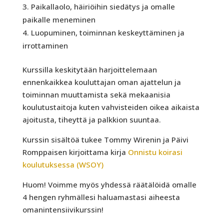
Paikallaolo, häiriöihin siedätys ja omalle
paikalle meneminen
Luopuminen, toiminnan keskeyttäminen ja
irrottaminen
Kurssilla keskitytään harjoittelemaan
ennenkaikkea kouluttajan oman ajattelun ja
toiminnan muuttamista sekä mekaanisia
koulutustaitoja kuten vahvisteiden oikea aikaista
ajoitusta, tiheyttä ja palkkion suuntaa.
Kurssin sisältöä tukee Tommy Wirenin ja Päivi
Romppaisen kirjoittama kirja
Onnistu koirasi
koulutuksessa (WSOY)
Huom! Voimme myös yhdessä räätälöidä omalle
4 hengen ryhmällesi haluamastasi aiheesta
omanintensiivikurssin!