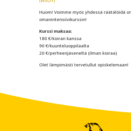
(WSOY)
Huom! Voimme myös yhdessä räätälöidä om
omanintensiivikurssin!
Kurssi maksaa:
180 €/koiran kanssa
90 €/kuunteluoppilaalta
20 €/perheenjäseneltä (ilman koiraa)
Olet lämpimästi tervetullut opiskelemaan!