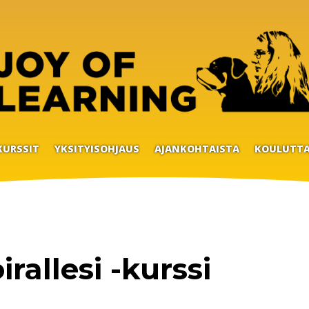
KURSSIT
YKSITYISOHJAUS
AJANKOHTAISTA
KOULUTTA
rallesi -kurssi