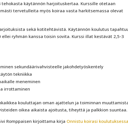
 4 tehokasta käytännön harjoituskertaa. Kurssille otetaan
imästi tervetulleita myös koiraa vasta harkitsemassa olevat
arjoituksista sekä kotitehtävistä. Käytännön koulutus tapahtu
00 ellei ryhmän kanssa toisin sovita. Kurssi illat kestävät 2,5-3
taminen sekundäärivahvisteelle jakohdetyöskentely
käytön tekniikka
e paikalle meneminen
a irrottaminen
enkaikkea kouluttajan oman ajattelun ja toiminnan muuttamist
steiden oikea aikaista ajoitusta, tiheyttä ja palkkion suuntaa.
ivi Romppaisen kirjoittama kirja
Onnistu koirasi koulutuksess