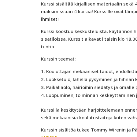
Kurssi sisältää kirjallisen materiaalin sekä
maksimissaan 4 koiraa! Kurssille ovat lämp
ihmiset!
Kurssi koostuu keskusteluista, käytännön h
sisätiloissa. Kurssit alkavat iltaisin klo 18.
tuntia.
Kurssin teemat:
Kouluttajan mekaaniset taidot, ehdollis
Luoksetulo, lähellä pysyminen ja hihnan 
Paikallaolo, häiriöihin siedätys ja omall
Luopuminen, toiminnan keskeyttäminen j
Kurssilla keskitytään harjoittelemaan enn
sekä mekaanisia koulutustaitoja kuten vahvi
Kurssin sisältöä tukee Tommy Wirenin ja Pä