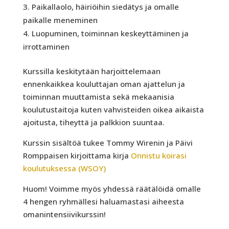
Paikallaolo, häiriöihin siedätys ja omalle
paikalle meneminen
Luopuminen, toiminnan keskeyttäminen ja
irrottaminen
Kurssilla keskitytään harjoittelemaan
ennenkaikkea kouluttajan oman ajattelun ja
toiminnan muuttamista sekä mekaanisia
koulutustaitoja kuten vahvisteiden oikea aikaista
ajoitusta, tiheyttä ja palkkion suuntaa.
Kurssin sisältöä tukee Tommy Wirenin ja Päivi
Romppaisen kirjoittama kirja
Onnistu koirasi
koulutuksessa (WSOY)
Huom! Voimme myös yhdessä räätälöidä omalle
4 hengen ryhmällesi haluamastasi aiheesta
omanintensiivikurssin!