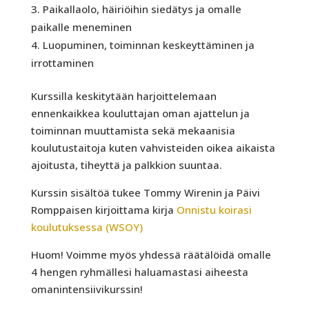
Paikallaolo, häiriöihin siedätys ja omalle
paikalle meneminen
Luopuminen, toiminnan keskeyttäminen ja
irrottaminen
Kurssilla keskitytään harjoittelemaan
ennenkaikkea kouluttajan oman ajattelun ja
toiminnan muuttamista sekä mekaanisia
koulutustaitoja kuten vahvisteiden oikea aikaista
ajoitusta, tiheyttä ja palkkion suuntaa.
Kurssin sisältöä tukee Tommy Wirenin ja Päivi
Romppaisen kirjoittama kirja
Onnistu koirasi
koulutuksessa (WSOY)
Huom! Voimme myös yhdessä räätälöidä omalle
4 hengen ryhmällesi haluamastasi aiheesta
omanintensiivikurssin!