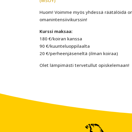
(WSOY)
Huom! Voimme myös yhdessä räätälöidä om
omanintensiivikurssin!
Kurssi maksaa:
180 €/koiran kanssa
90 €/kuunteluoppilaalta
20 €/perheenjäseneltä (ilman koiraa)
Olet lämpimästi tervetullut opiskelemaan!