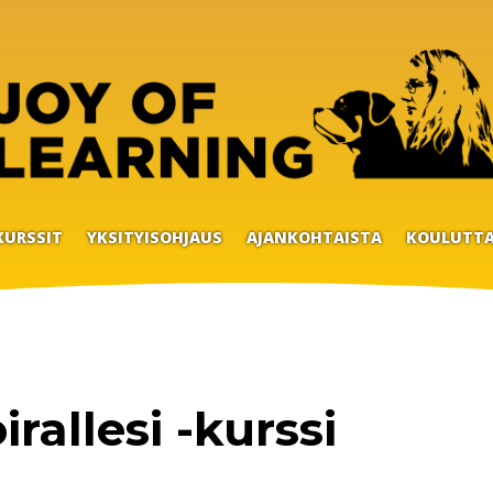
KURSSIT
YKSITYISOHJAUS
AJANKOHTAISTA
KOULUTTA
rallesi -kurssi