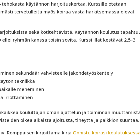
 4 tehokasta käytännön harjoituskertaa. Kurssille otetaan
imästi tervetulleita myös koiraa vasta harkitsemassa olevat
arjoituksista sekä kotitehtävistä. Käytännön koulutus tapahtu
00 ellei ryhmän kanssa toisin sovita. Kurssi illat kestävät 2,5-3
taminen sekundäärivahvisteelle jakohdetyöskentely
käytön tekniikka
e paikalle meneminen
a irrottaminen
enkaikkea kouluttajan oman ajattelun ja toiminnan muuttamist
steiden oikea aikaista ajoitusta, tiheyttä ja palkkion suuntaa.
ivi Romppaisen kirjoittama kirja
Onnistu koirasi koulutuksess