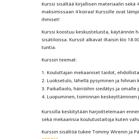
Kurssi sisältää kirjallisen materiaalin sekä
maksimissaan 4 koiraa! Kurssille ovat lämp
ihmiset!
Kurssi koostuu keskusteluista, käytännön h
sisätiloissa. Kurssit alkavat iltaisin klo 18.
tuntia.
Kurssin teemat:
Kouluttajan mekaaniset taidot, ehdollis
Luoksetulo, lähellä pysyminen ja hihnan 
Paikallaolo, häiriöihin siedätys ja omall
Luopuminen, toiminnan keskeyttäminen j
Kurssilla keskitytään harjoittelemaan enn
sekä mekaanisia koulutustaitoja kuten vahvi
Kurssin sisältöä tukee Tommy Wirenin ja Pä