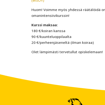
(WSOY)
Huom! Voimme myös yhdessä räätälöidä om
omanintensiivikurssin!
Kurssi maksaa:
180 €/koiran kanssa
90 €/kuunteluoppilaalta
20 €/perheenjäseneltä (ilman koiraa)
Olet lämpimästi tervetullut opiskelemaan!