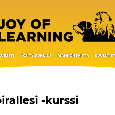
KURSSIT
YKSITYISOHJAUS
AJANKOHTAISTA
KOULUTTA
rallesi -kurssi