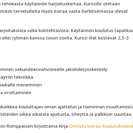
 4 tehokasta käytännön harjoituskertaa. Kurssille otetaan
imästi tervetulleita myös koiraa vasta harkitsemassa olevat
arjoituksista sekä kotitehtävistä. Käytännön koulutus tapahtu
00 ellei ryhmän kanssa toisin sovita. Kurssi illat kestävät 2,5-3
taminen sekundäärivahvisteelle jakohdetyöskentely
käytön tekniikka
e paikalle meneminen
a irrottaminen
enkaikkea kouluttajan oman ajattelun ja toiminnan muuttamist
steiden oikea aikaista ajoitusta, tiheyttä ja palkkion suuntaa.
ivi Romppaisen kirjoittama kirja
Onnistu koirasi koulutuksess