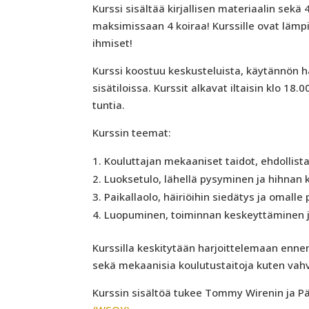
Kurssi sisältää kirjallisen materiaalin sekä
maksimissaan 4 koiraa! Kurssille ovat lämp
ihmiset!
Kurssi koostuu keskusteluista, käytännön h
sisätiloissa. Kurssit alkavat iltaisin klo 18.
tuntia.
Kurssin teemat:
Kouluttajan mekaaniset taidot, ehdollis
Luoksetulo, lähellä pysyminen ja hihnan 
Paikallaolo, häiriöihin siedätys ja omall
Luopuminen, toiminnan keskeyttäminen j
Kurssilla keskitytään harjoittelemaan enn
sekä mekaanisia koulutustaitoja kuten vahvi
Kurssin sisältöä tukee Tommy Wirenin ja Pä