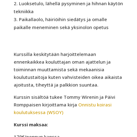
Luoksetulo, lähellä pysyminen ja hihnan käytön
tekniikka
Paikallaolo, häiriöihin siedätys ja omalle
paikalle meneminen sekä yksinolon opetus
Kurssilla keskitytään harjoittelemaan
ennenkaikkea kouluttajan oman ajattelun ja
toiminnan muuttamista sekä mekaanisia
koulutustaitoja kuten vahvisteiden oikea aikaista
ajoitusta, tiheyttä ja palkkion suuntaa.
Kurssin sisältöä tukee Tommy Wirenin ja Päivi
Romppaisen kirjoittama kirja
Onnistu koirasi
koulutuksessa (WSOY)
Kurssi maksaa:
179€/pennun kanssa