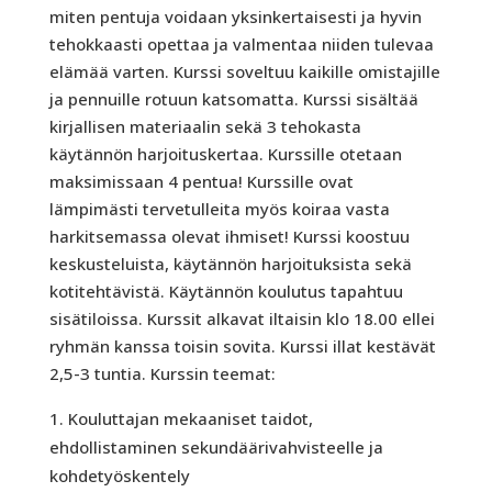
miten pentuja voidaan yksinkertaisesti ja hyvin
tehokkaasti opettaa ja valmentaa niiden tulevaa
elämää varten. Kurssi soveltuu kaikille omistajille
ja pennuille rotuun katsomatta. Kurssi sisältää
kirjallisen materiaalin sekä 3 tehokasta
käytännön harjoituskertaa. Kurssille otetaan
maksimissaan 4 pentua! Kurssille ovat
lämpimästi tervetulleita myös koiraa vasta
harkitsemassa olevat ihmiset! Kurssi koostuu
keskusteluista, käytännön harjoituksista sekä
kotitehtävistä. Käytännön koulutus tapahtuu
sisätiloissa. Kurssit alkavat iltaisin klo 18.00 ellei
ryhmän kanssa toisin sovita. Kurssi illat kestävät
2,5-3 tuntia. Kurssin teemat:
Kouluttajan mekaaniset taidot,
ehdollistaminen sekundäärivahvisteelle ja
kohdetyöskentely