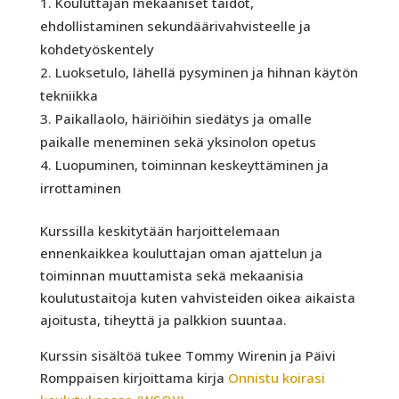
Kouluttajan mekaaniset taidot,
ehdollistaminen sekundäärivahvisteelle ja
kohdetyöskentely
Luoksetulo, lähellä pysyminen ja hihnan käytön
tekniikka
Paikallaolo, häiriöihin siedätys ja omalle
paikalle meneminen sekä yksinolon opetus
Luopuminen, toiminnan keskeyttäminen ja
irrottaminen
Kurssilla keskitytään harjoittelemaan
ennenkaikkea kouluttajan oman ajattelun ja
toiminnan muuttamista sekä mekaanisia
koulutustaitoja kuten vahvisteiden oikea aikaista
ajoitusta, tiheyttä ja palkkion suuntaa.
Kurssin sisältöä tukee Tommy Wirenin ja Päivi
Romppaisen kirjoittama kirja
Onnistu koirasi