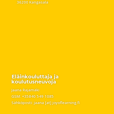
36200 Kangasala
Eläinkouluttaja ja
koulutusneuvoja
Jaana Rajamäki
GSM: +35840 549 1085
Sähköposti: jaana [at] joyoflearning.fi