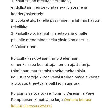
Kouluttajan mekaaniset taidot,
ehdollistaminen sekundäärivahvisteelle ja
kohdetyöskentely
Luoksetulo, lähellä pysyminen ja hihnan käytön
tekniikka
Paikallaolo, häiriöihin siedätys ja omalle
paikalle meneminen sekä yksinolon opetus
Valinnainen
Kurssilla keskitytään harjoittelemaan
ennenkaikkea kouluttajan oman ajattelun ja
toiminnan muuttamista sekä mekaanisia
koulutustaitoja kuten vahvisteiden oikea aikaista
ajoitusta, tiheyttä ja palkkion suuntaa.
Kurssin sisältöä tukee Tommy Wirenin ja Päivi
Romppaisen kirjoittama kirja
Onnistu koirasi
koulutuksessa (WSOY)