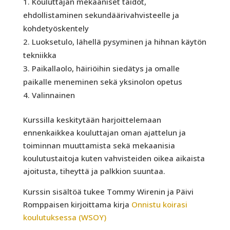
Kouluttajan mekaaniset taidot,
ehdollistaminen sekundäärivahvisteelle ja
kohdetyöskentely
Luoksetulo, lähellä pysyminen ja hihnan käytön
tekniikka
Paikallaolo, häiriöihin siedätys ja omalle
paikalle meneminen sekä yksinolon opetus
Valinnainen
Kurssilla keskitytään harjoittelemaan
ennenkaikkea kouluttajan oman ajattelun ja
toiminnan muuttamista sekä mekaanisia
koulutustaitoja kuten vahvisteiden oikea aikaista
ajoitusta, tiheyttä ja palkkion suuntaa.
Kurssin sisältöä tukee Tommy Wirenin ja Päivi
Romppaisen kirjoittama kirja
Onnistu koirasi
koulutuksessa (WSOY)