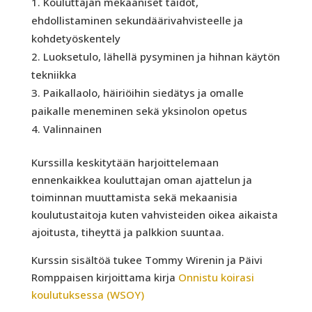
Kouluttajan mekaaniset taidot,
ehdollistaminen sekundäärivahvisteelle ja
kohdetyöskentely
Luoksetulo, lähellä pysyminen ja hihnan käytön
tekniikka
Paikallaolo, häiriöihin siedätys ja omalle
paikalle meneminen sekä yksinolon opetus
Valinnainen
Kurssilla keskitytään harjoittelemaan
ennenkaikkea kouluttajan oman ajattelun ja
toiminnan muuttamista sekä mekaanisia
koulutustaitoja kuten vahvisteiden oikea aikaista
ajoitusta, tiheyttä ja palkkion suuntaa.
Kurssin sisältöä tukee Tommy Wirenin ja Päivi
Romppaisen kirjoittama kirja
Onnistu koirasi
koulutuksessa (WSOY)