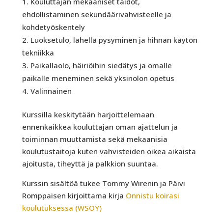
Kouluttajan mekaaniset taidot,
ehdollistaminen sekundäärivahvisteelle ja
kohdetyöskentely
Luoksetulo, lähellä pysyminen ja hihnan käytön
tekniikka
Paikallaolo, häiriöihin siedätys ja omalle
paikalle meneminen sekä yksinolon opetus
Valinnainen
Kurssilla keskitytään harjoittelemaan
ennenkaikkea kouluttajan oman ajattelun ja
toiminnan muuttamista sekä mekaanisia
koulutustaitoja kuten vahvisteiden oikea aikaista
ajoitusta, tiheyttä ja palkkion suuntaa.
Kurssin sisältöä tukee Tommy Wirenin ja Päivi
Romppaisen kirjoittama kirja
Onnistu koirasi
koulutuksessa (WSOY)