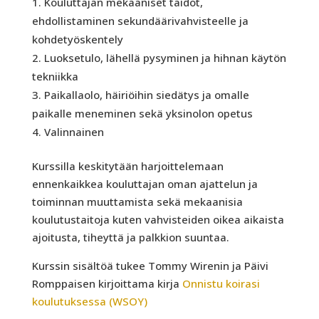
Kouluttajan mekaaniset taidot,
ehdollistaminen sekundäärivahvisteelle ja
kohdetyöskentely
Luoksetulo, lähellä pysyminen ja hihnan käytön
tekniikka
Paikallaolo, häiriöihin siedätys ja omalle
paikalle meneminen sekä yksinolon opetus
Valinnainen
Kurssilla keskitytään harjoittelemaan
ennenkaikkea kouluttajan oman ajattelun ja
toiminnan muuttamista sekä mekaanisia
koulutustaitoja kuten vahvisteiden oikea aikaista
ajoitusta, tiheyttä ja palkkion suuntaa.
Kurssin sisältöä tukee Tommy Wirenin ja Päivi
Romppaisen kirjoittama kirja
Onnistu koirasi
koulutuksessa (WSOY)