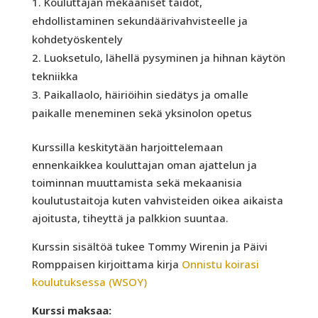
Kouluttajan mekaaniset taidot,
ehdollistaminen sekundäärivahvisteelle ja
kohdetyöskentely
Luoksetulo, lähellä pysyminen ja hihnan käytön
tekniikka
Paikallaolo, häiriöihin siedätys ja omalle
paikalle meneminen sekä yksinolon opetus
Kurssilla keskitytään harjoittelemaan
ennenkaikkea kouluttajan oman ajattelun ja
toiminnan muuttamista sekä mekaanisia
koulutustaitoja kuten vahvisteiden oikea aikaista
ajoitusta, tiheyttä ja palkkion suuntaa.
Kurssin sisältöä tukee Tommy Wirenin ja Päivi
Romppaisen kirjoittama kirja
Onnistu koirasi
koulutuksessa (WSOY)
Kurssi maksaa: