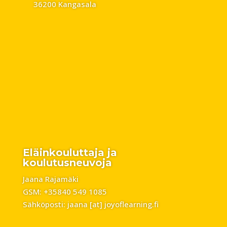
36200 Kangasala
Eläinkouluttaja ja
koulutusneuvoja
Jaana Rajamäki
GSM: +35840 549 1085
Sähköposti: jaana [at] joyoflearning.fi