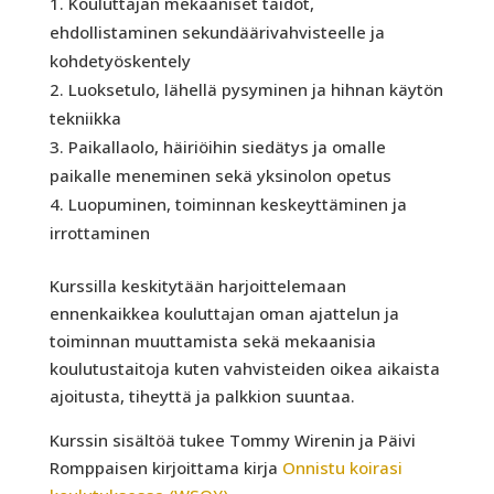
Kouluttajan mekaaniset taidot,
ehdollistaminen sekundäärivahvisteelle ja
kohdetyöskentely
Luoksetulo, lähellä pysyminen ja hihnan käytön
tekniikka
Paikallaolo, häiriöihin siedätys ja omalle
paikalle meneminen sekä yksinolon opetus
Luopuminen, toiminnan keskeyttäminen ja
irrottaminen
Kurssilla keskitytään harjoittelemaan
ennenkaikkea kouluttajan oman ajattelun ja
toiminnan muuttamista sekä mekaanisia
koulutustaitoja kuten vahvisteiden oikea aikaista
ajoitusta, tiheyttä ja palkkion suuntaa.
Kurssin sisältöä tukee Tommy Wirenin ja Päivi
Romppaisen kirjoittama kirja
Onnistu koirasi