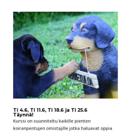
Ti 4.6, Ti 11.6, Ti 18.6 ja Ti 25.6
Täynnä!
Kurssi on suunniteltu kaikille pienten
koiranpentujen omistajille jotka haluavat oppia