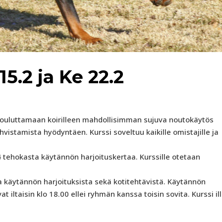
 15.2 ja Ke 22.2
 kouluttamaan koirilleen mahdollisimman sujuva noutokäytös
ahvistamista hyödyntäen. Kurssi soveltuu kaikille omistajille ja
 4 tehokasta käytännön harjoituskertaa. Kurssille otetaan
a käytännön harjoituksista sekä kotitehtävistä. Käytännön
t iltaisin klo 18.00 ellei ryhmän kanssa toisin sovita. Kurssi il