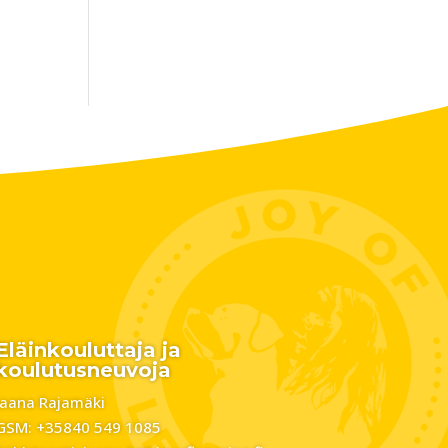
Eläinkouluttaja ja
koulutusneuvoja
Jaana Rajamäki
GSM: +35840 549 1085