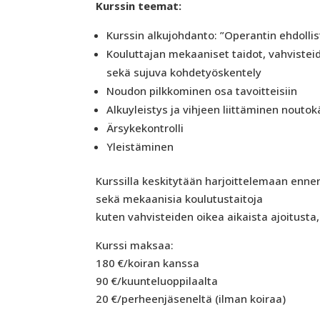
Kurssin teemat:
Kurssin alkujohdanto: ”Operantin ehdol
Kouluttajan mekaaniset taidot, vahvistei
sekä sujuva kohdetyöskentely
Noudon pilkkominen osa tavoitteisiin
Alkuyleistys ja vihjeen liittäminen nouto
Ärsykekontrolli
Yleistäminen
Kurssilla keskitytään harjoittelemaan enn
sekä mekaanisia koulutustaitoja
kuten vahvisteiden oikea aikaista ajoitusta,
Kurssi maksaa:
180 €/koiran kanssa
90 €/kuunteluoppilaalta
20 €/perheenjäseneltä (ilman koiraa)