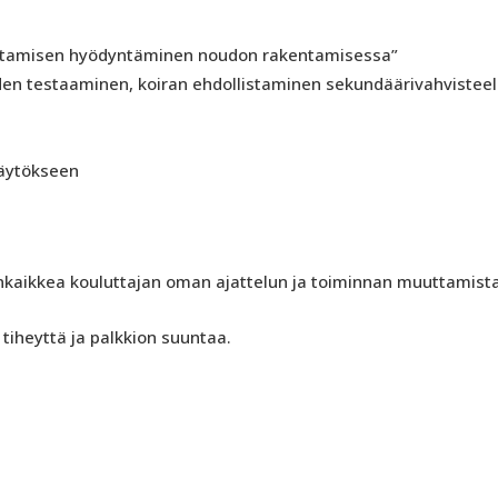
listamisen hyödyntäminen noudon rakentamisessa”
den testaaminen, koiran ehdollistaminen sekundäärivahvisteel
käytökseen
enkaikkea kouluttajan oman ajattelun ja toiminnan muuttamist
 tiheyttä ja palkkion suuntaa.