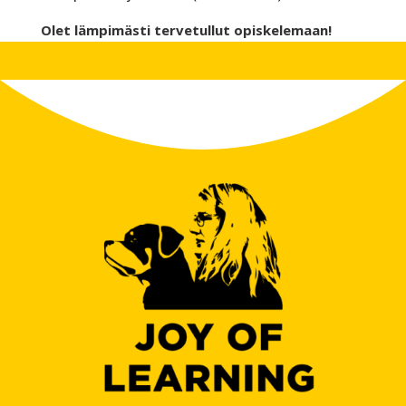
Olet lämpimästi tervetullut opiskelemaan!