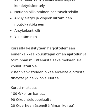
kohdetyöskentely
Noudon pilkkominen osa tavoitteisiin
Alkuyleistys ja vihjeen liittäminen
noutokäytökseen
Ärsykekontrolli
Yleistäminen
Kurssilla keskitytään harjoittelemaan
ennenkaikkea kouluttajan oman ajattelun ja
toiminnan muuttamista sekä mekaanisia
koulutustaitoja
kuten vahvisteiden oikea aikaista ajoitusta,
tiheyttä ja palkkion suuntaa.
Kurssi maksaa:
180 €/koiran kanssa
90 €/kuunteluoppilaalta
20 €/perheenjäseneltä (ilman koiraa)