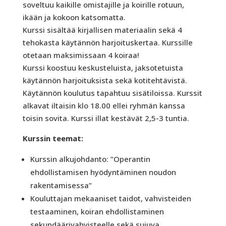
soveltuu kaikille omistajille ja koirille rotuun,
ikään ja kokoon katsomatta.
Kurssi sisältää kirjallisen materiaalin sekä 4
tehokasta käytännön harjoituskertaa. Kurssille
otetaan maksimissaan 4 koiraa!
Kurssi koostuu keskusteluista, jaksotetuista
käytännön harjoituksista sekä kotitehtävistä.
Käytännön koulutus tapahtuu sisätiloissa. Kurssit
alkavat iltaisin klo 18.00 ellei ryhmän kanssa
toisin sovita. Kurssi illat kestävät 2,5-3 tuntia.
Kurssin teemat:
Kurssin alkujohdanto: ”Operantin
ehdollistamisen hyödyntäminen noudon
rakentamisessa”
Kouluttajan mekaaniset taidot, vahvisteiden
testaaminen, koiran ehdollistaminen
sekundäärivahvisteelle sekä sujuva