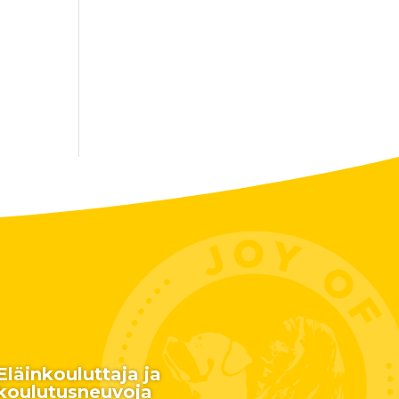
Eläinkouluttaja ja
koulutusneuvoja