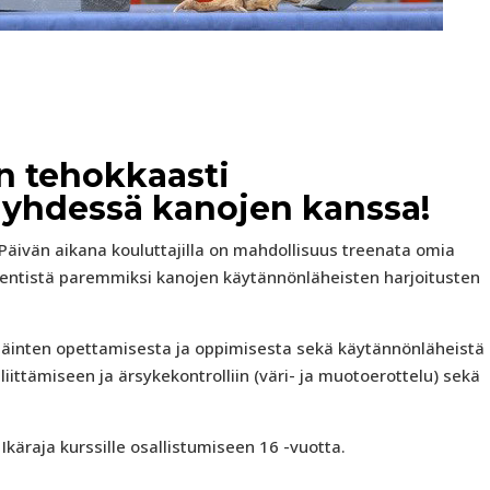
n tehokkaasti
 yhdessä kanojen kanssa!
. Päivän aikana kouluttajilla on mahdollisuus treenata omia
ys) entistä paremmiksi kanojen käytännönläheisten harjoitusten
 eläinten opettamisesta ja oppimisesta sekä käytännönläheistä
liittämiseen ja ärsykekontrolliin (väri- ja muotoerottelu) sekä
Ikäraja kurssille osallistumiseen 16 -vuotta.