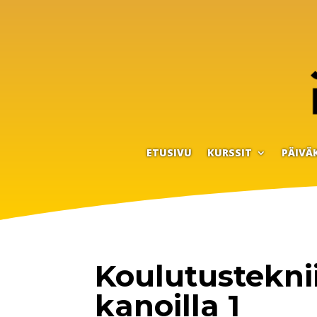
ETUSIVU
KURSSIT
PÄIVÄ
Koulutusteknii
kanoilla 1