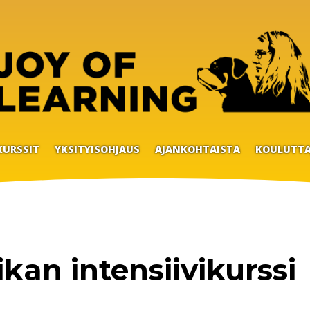
KURSSIT
YKSITYISOHJAUS
AJANKOHTAISTA
KOULUTTA
kan intensiivikurssi