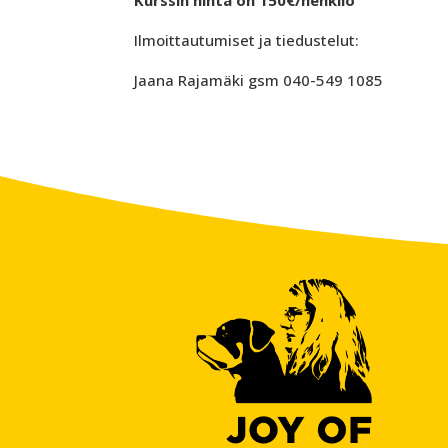
Kurssin hinta on 150€/henkilö
Ilmoittautumiset ja tiedustelut:
Jaana Rajamäki gsm 040-549 1085