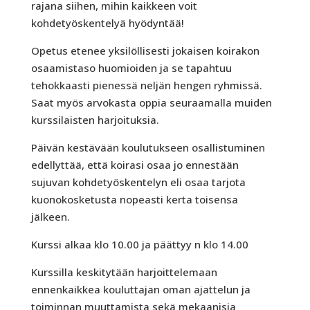
rajana siihen, mihin kaikkeen voit
kohdetyöskentelyä hyödyntää!
Opetus etenee yksilöllisesti jokaisen koirakon
osaamistaso huomioiden ja se tapahtuu
tehokkaasti pienessä neljän hengen ryhmissä.
Saat myös arvokasta oppia seuraamalla muiden
kurssilaisten harjoituksia.
Päivän kestävään koulutukseen osallistuminen
edellyttää, että koirasi osaa jo ennestään
sujuvan kohdetyöskentelyn eli osaa tarjota
kuonokosketusta nopeasti kerta toisensa
jälkeen.
Kurssi alkaa klo 10.00 ja päättyy n klo 14.00
Kurssilla keskitytään harjoittelemaan
ennenkaikkea kouluttajan oman ajattelun ja
toiminnan muuttamista sekä mekaanisia