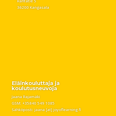
Rantatie 5
36200 Kangasala
Eläinkouluttaja ja
koulutusneuvoja
Jaana Rajamäki
GSM: +35840 549 1085
Sähköposti: jaana [at] joyoflearning.fi