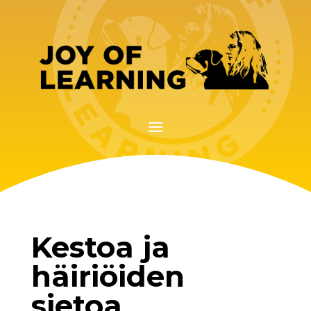
Kestoa ja
häiriöiden
sietoa