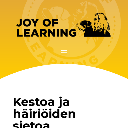
Kestoa ja
häiriöiden
sietoa