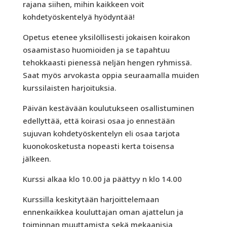
rajana siihen, mihin kaikkeen voit
kohdetyöskentelyä hyödyntää!
Opetus etenee yksilöllisesti jokaisen koirakon
osaamistaso huomioiden ja se tapahtuu
tehokkaasti pienessä neljän hengen ryhmissä.
Saat myös arvokasta oppia seuraamalla muiden
kurssilaisten harjoituksia.
Päivän kestävään koulutukseen osallistuminen
edellyttää, että koirasi osaa jo ennestään
sujuvan kohdetyöskentelyn eli osaa tarjota
kuonokosketusta nopeasti kerta toisensa
jälkeen.
Kurssi alkaa klo 10.00 ja päättyy n klo 14.00
Kurssilla keskitytään harjoittelemaan
ennenkaikkea kouluttajan oman ajattelun ja
toiminnan muuttamista sekä mekaanisia