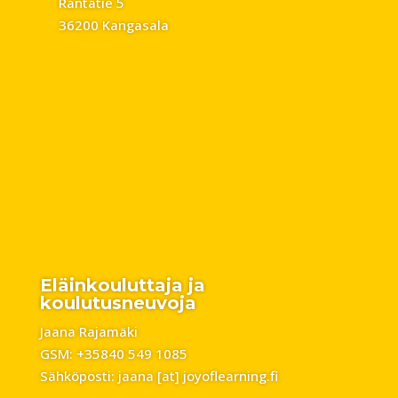
Rantatie 5
36200 Kangasala
Eläinkouluttaja ja
koulutusneuvoja
Jaana Rajamäki
GSM: +35840 549 1085
Sähköposti: jaana [at] joyoflearning.fi