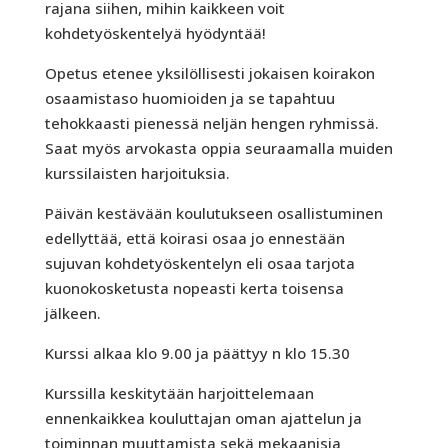
rajana siihen, mihin kaikkeen voit
kohdetyöskentelyä hyödyntää!
Opetus etenee yksilöllisesti jokaisen koirakon
osaamistaso huomioiden ja se tapahtuu
tehokkaasti pienessä neljän hengen ryhmissä.
Saat myös arvokasta oppia seuraamalla muiden
kurssilaisten harjoituksia.
Päivän kestävään koulutukseen osallistuminen
edellyttää, että koirasi osaa jo ennestään
sujuvan kohdetyöskentelyn eli osaa tarjota
kuonokosketusta nopeasti kerta toisensa
jälkeen.
Kurssi alkaa klo 9.00 ja päättyy n klo 15.30
Kurssilla keskitytään harjoittelemaan
ennenkaikkea kouluttajan oman ajattelun ja
toiminnan muuttamista sekä mekaanisia