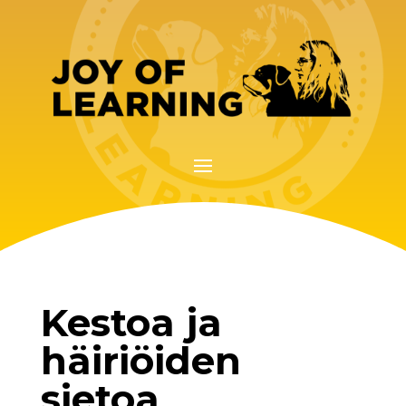
Kestoa ja
häiriöiden
sietoa