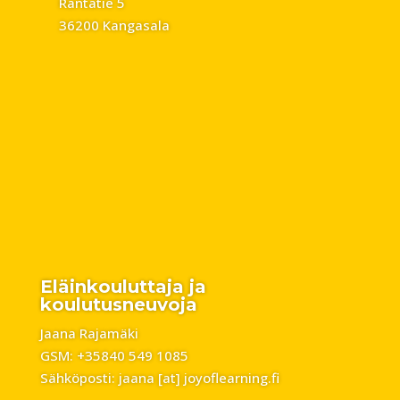
Rantatie 5
36200 Kangasala
Eläinkouluttaja ja
koulutusneuvoja
Jaana Rajamäki
GSM: +35840 549 1085
Sähköposti: jaana [at] joyoflearning.fi