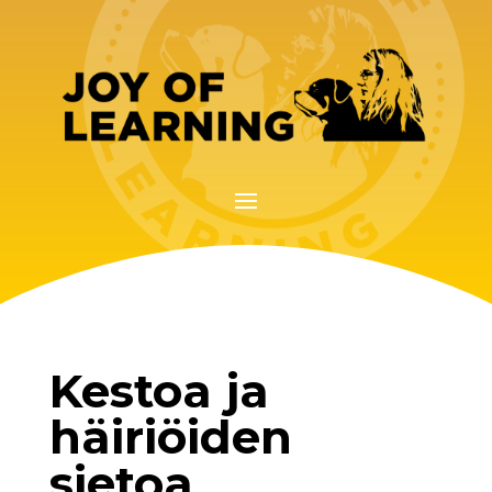
Kestoa ja
häiriöiden
sietoa