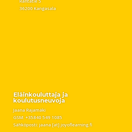
Rantatie 5
36200 Kangasala
Eläinkouluttaja ja
koulutusneuvoja
Jaana Rajamäki
GSM: +35840 549 1085
Sähköposti: jaana [at] joyoflearning.fi