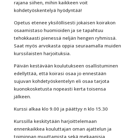
rajana siihen, mihin kaikkeen voit
kohdetyöskentelyä hyödyntää!
Opetus etenee yksilöllisesti jokaisen koirakon
osaamistaso huomioiden ja se tapahtuu
tehokkaasti pienessä neljän hengen ryhmissä.
Saat myös arvokasta oppia seuraamalla muiden
kurssilaisten harjoituksia.
Päivän kestävään koulutukseen osallistuminen
edellyttää, että koirasi osaa jo ennestään
sujuvan kohdetyöskentelyn eli osaa tarjota
kuonokosketusta nopeasti kerta toisensa
jälkeen.
Kurssi alkaa klo 9.00 ja päättyy n klo 15.30
Kurssilla keskitytään harjoittelemaan
ennenkaikkea kouluttajan oman ajattelun ja
toiminnan muuttamista sekä mekaanisia