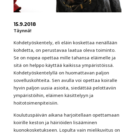
15.9.2018
Täynnä!
Kohdetyöskentely, eli eläin koskettaa nenällään
kohdetta, on perustavaa laatua oleva toiminto.
Se on nopea opettaa mille tahansa eläimelle ja
sitä on helppo käyttää kaikissa ympäristöissä.
Kohdetyöskentelyllä on huomattavan paljon
sovelluskohteita. Sen avulla voi opettaa koiralle
hyvin paljon uusia asioita, siedättää pelottaviin
ympäristöihin, eläimen käsittelyyn ja
hoitotoimenpiteisiin.
Koulutuspäivän aikana harjoitellaan opettamaan
koirille keston ja häiriöiden lisääminen
kuonokosketukseen. Lopulta vain mielikuvitus on