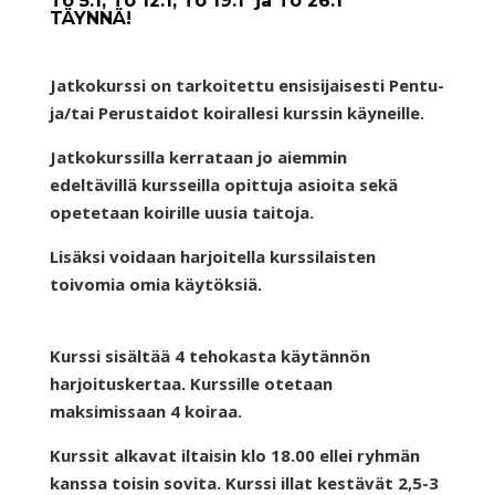
To 5.1, To 12.1, To 19.1 ja To 26.1
TÄYNNÄ!
Jatkokurssi on tarkoitettu ensisijaisesti Pentu-
ja/tai Perustaidot koirallesi kurssin käyneille.
Jatkokurssilla kerrataan jo aiemmin
edeltävillä kursseilla opittuja asioita sekä
opetetaan koirille uusia taitoja.
Lisäksi voidaan harjoitella kurssilaisten
toivomia omia käytöksiä.
Kurssi sisältää 4 tehokasta käytännön
harjoituskertaa. Kurssille otetaan
maksimissaan 4 koiraa.
Kurssit alkavat iltaisin klo 18.00 ellei ryhmän
kanssa toisin sovita. Kurssi illat kestävät 2,5-3