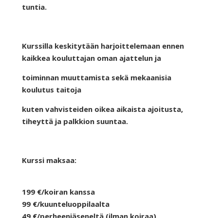
tuntia.
Kurssilla keskitytään harjoittelemaan ennen
kaikkea kouluttajan oman ajattelun ja
toiminnan muuttamista sekä mekaanisia
koulutus taitoja
kuten vahvisteiden oikea aikaista ajoitusta,
tiheyttä ja palkkion suuntaa.
Kurssi maksaa:
199 €/koiran kanssa
99 €/kuunteluoppilaalta
49 €/perheenjäseneltä (ilman koiraa)