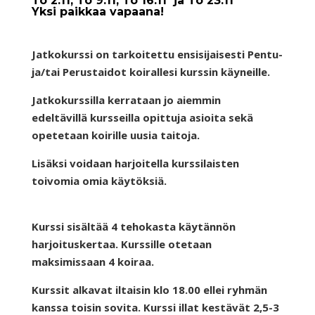
To 2.11, To 9.11, To 16.11 ja To 23.11
Yksi paikkaa vapaana!
Jatkokurssi on tarkoitettu ensisijaisesti Pentu-
ja/tai Perustaidot koirallesi kurssin käyneille.
Jatkokurssilla kerrataan jo aiemmin
edeltävillä kursseilla opittuja asioita sekä
opetetaan koirille uusia taitoja.
Lisäksi voidaan harjoitella kurssilaisten
toivomia omia käytöksiä.
Kurssi sisältää 4 tehokasta käytännön
harjoituskertaa. Kurssille otetaan
maksimissaan 4 koiraa.
Kurssit alkavat iltaisin klo 18.00 ellei ryhmän
kanssa toisin sovita. Kurssi illat kestävät 2,5-3