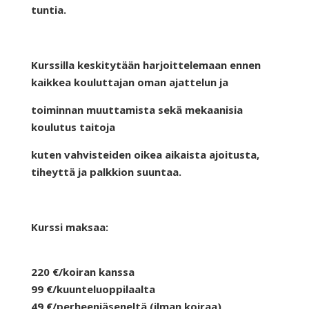
tuntia.
Kurssilla keskitytään harjoittelemaan ennen
kaikkea kouluttajan oman ajattelun ja
toiminnan muuttamista sekä mekaanisia
koulutus taitoja
kuten vahvisteiden oikea aikaista ajoitusta,
tiheyttä ja palkkion suuntaa.
Kurssi maksaa:
220 €/koiran kanssa
99 €/kuunteluoppilaalta
49 €/perheenjäseneltä (ilman koiraa)