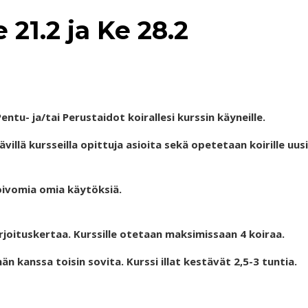
e 21.2 ja Ke 28.2
entu- ja/tai Perustaidot koirallesi kurssin käyneille.
villä kursseilla opittuja asioita sekä opetetaan koirille uus
 toivomia omia käytöksiä.
rjoituskertaa. Kurssille otetaan maksimissaan 4 koiraa.
män kanssa toisin sovita. Kurssi illat kestävät 2,5-3 tuntia.