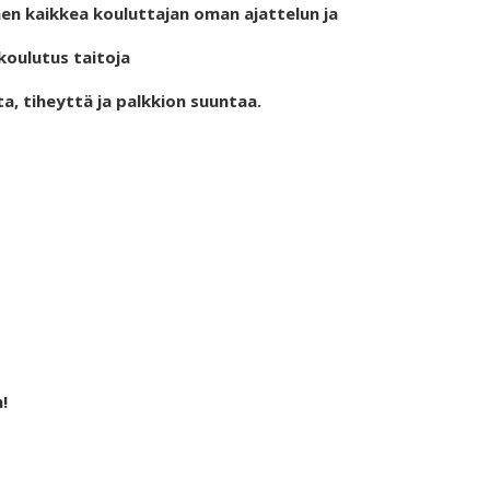
nen kaikkea kouluttajan oman ajattelun ja
koulutus taitoja
ta, tiheyttä ja palkkion suuntaa.
!