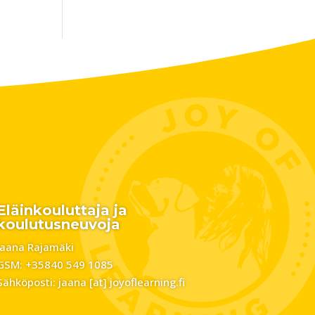
Eläinkouluttaja ja
koulutusneuvoja
Jaana Rajamäki
GSM: +35840 549 1085
Sähköposti: jaana [at] joyoflearning.fi