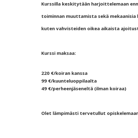
Kurssilla keskitytään harjoittelemaan en
toiminnan muuttamista sekä mekaanisia 
kuten vahvisteiden oikea aikaista ajoitus
Kurssi maksaa:
220 €/koiran kanssa
99 €/kuunteluoppilaalta
49 €/perheenjäseneltä (ilman koiraa)
Olet lämpimästi tervetullut opiskelemaan