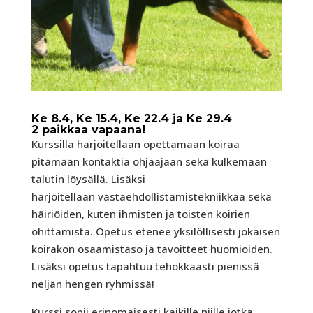
Ke 8.4, Ke 15.4, Ke 22.4 ja Ke 29.4
2 paikkaa vapaana!
Kurssilla harjoitellaan opettamaan koiraa
pitämään kontaktia ohjaajaan sekä kulkemaan
talutin löysällä. Lisäksi
harjoitellaan vastaehdollistamistekniikkaa sekä
häiriöiden, kuten ihmisten ja toisten koirien
ohittamista. Opetus etenee yksilöllisesti jokaisen
koirakon osaamistaso ja tavoitteet huomioiden.
Lisäksi opetus tapahtuu tehokkaasti pienissä
neljän hengen ryhmissä!
Kurssi sopii erinomaisesti kaikille niille jotka