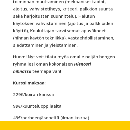
toiminnan muuttaminen (mekaaniset taidot,
ajoitus, vahvistetiheys, kriteeri, palkkion suunta
sekä harjoitusten suunnittelu). Halutun
käytöksen vahvistaminen (ajoitus ja palkkioiden
käyttö), Kouluttajan tarvitsemat apuvälineet
(hihnan käytön tekniikka), vastaehdollistaminen,
siedättäminen ja yleistäminen.
Huom! Nyt voit tilata myös omalle neljän hengen
ryhmällesi oman kokonaisen
Hienosti
hihnassa
teemapäivän!
Kurssi maksaa:
229€/koiran kanssa
99€/kuunteluoppilaalta
49€/perheenjäseneltä (ilman koiraa)