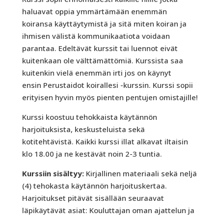
haluavat oppia ymmärtämään enemmän
koiransa käyttäytymistä ja sitä miten koiran ja
ihmisen välistä kommunikaatiota voidaan
parantaa. Edeltävät kurssit tai luennot eivät
kuitenkaan ole välttämättömiä. Kurssista saa
kuitenkin vielä enemmän irti jos on käynyt
ensin Perustaidot koirallesi -kurssin. Kurssi sopii
erityisen hyvin myös pienten pentujen omistajille!
Kurssi koostuu tehokkaista käytännön
harjoituksista, keskusteluista sekä
kotitehtävistä. Kaikki kurssi illat alkavat iltaisin
klo 18.00 ja ne kestävät noin 2-3 tuntia.
Kurssiin sisältyy:
Kirjallinen materiaali sekä neljä
(4) tehokasta käytännön harjoituskertaa.
Harjoitukset pitävät sisällään seuraavat
läpikäytävät asiat: Kouluttajan oman ajattelun ja