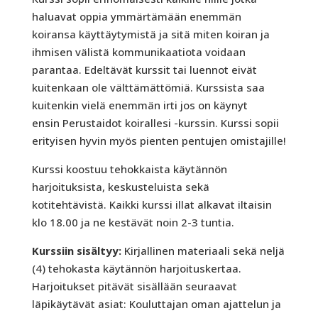
haluavat oppia ymmärtämään enemmän
koiransa käyttäytymistä ja sitä miten koiran ja
ihmisen välistä kommunikaatiota voidaan
parantaa. Edeltävät kurssit tai luennot eivät
kuitenkaan ole välttämättömiä. Kurssista saa
kuitenkin vielä enemmän irti jos on käynyt
ensin Perustaidot koirallesi -kurssin. Kurssi sopii
erityisen hyvin myös pienten pentujen omistajille!
Kurssi koostuu tehokkaista käytännön
harjoituksista, keskusteluista sekä
kotitehtävistä. Kaikki kurssi illat alkavat iltaisin
klo 18.00 ja ne kestävät noin 2-3 tuntia.
Kurssiin sisältyy:
Kirjallinen materiaali sekä neljä
(4) tehokasta käytännön harjoituskertaa.
Harjoitukset pitävät sisällään seuraavat
läpikäytävät asiat: Kouluttajan oman ajattelun ja