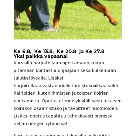
Ke 6.8, Ke 13.8, Ke 20.8 ja Ke 27.8
Yksi paikka vapaana!
Kurssilla harjoitellaan opettamaan koiraa
pitämään kontaktia ohjaajaan sekä kulkemaan
talutin löysällä. Lisäksi
harjoitellaan vastaehdollistamistekniikkaa sekä
häiriöiden, kuten ihmisten ja toisten koirien
ohittamista. Opetus etenee yksilöllisesti jokaisen
koirakon osaamistaso ja tavoitteet huomioiden.
Lisäksi opetus tapahtuu tehokkaasti pienissä
neljän hengen ryhmissä!
Kurssi sopii erinomaisesti kaikille niille jotka