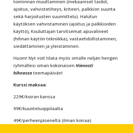
toiminnan muuttaminen (mekaaniset taidot,
ajoitus, vahvistetiheys, kriteeri, palkkion suunta
sekä harjoitusten suunnittelu). Halutun
käytöksen vahvistaminen (ajoitus ja palkkioiden
käyttö), Kouluttajan tarvitsemat apuvälineet
(hihnan käytön tekniikka), vastaehdollistaminen,
siedättäminen ja yleistäminen.
Huom! Nyt voit tilata myös omalle neljän hengen
ryhmällesi oman kokonaisen
Hienosti
hihnassa
teemapäivän!
Kurssi maksaa:
229€/koiran kanssa
99€/kuunteluoppilaalta
49€/perheenjäseneltä (ilman koiraa)