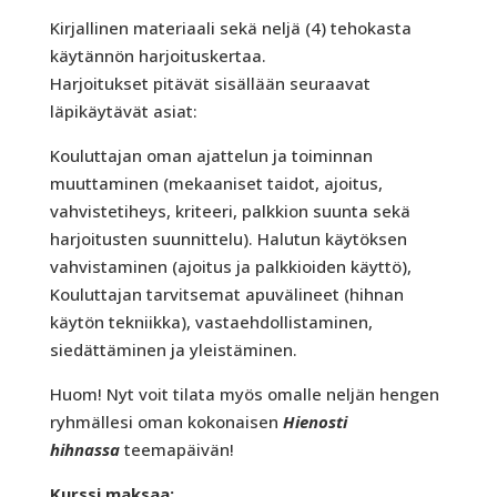
Kirjallinen materiaali sekä neljä (4) tehokasta
käytännön harjoituskertaa.
Harjoitukset pitävät sisällään seuraavat
läpikäytävät asiat:
Kouluttajan oman ajattelun ja toiminnan
muuttaminen (mekaaniset taidot, ajoitus,
vahvistetiheys, kriteeri, palkkion suunta sekä
harjoitusten suunnittelu). Halutun käytöksen
vahvistaminen (ajoitus ja palkkioiden käyttö),
Kouluttajan tarvitsemat apuvälineet (hihnan
käytön tekniikka), vastaehdollistaminen,
siedättäminen ja yleistäminen.
Huom! Nyt voit tilata myös omalle neljän hengen
ryhmällesi oman kokonaisen
Hienosti
hihnassa
teemapäivän!
Kurssi maksaa: