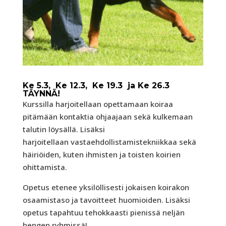
Ke 5.3, Ke 12.3, Ke 19.3 ja Ke 26.3
TÄYNNÄ!
Kurssilla harjoitellaan opettamaan koiraa
pitämään kontaktia ohjaajaan sekä kulkemaan
talutin löysällä. Lisäksi
harjoitellaan vastaehdollistamistekniikkaa sekä
häiriöiden, kuten ihmisten ja toisten koirien
ohittamista.
Opetus etenee yksilöllisesti jokaisen koirakon
osaamistaso ja tavoitteet huomioiden. Lisäksi
opetus tapahtuu tehokkaasti pienissä neljän
hengen ryhmissä!