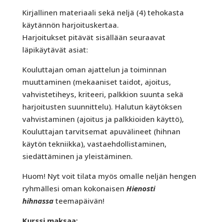
Kirjallinen materiaali sekä neljä (4) tehokasta
käytännön harjoituskertaa.
Harjoitukset pitävät sisällään seuraavat
läpikäytävät asiat:
Kouluttajan oman ajattelun ja toiminnan
muuttaminen (mekaaniset taidot, ajoitus,
vahvistetiheys, kriteeri, palkkion suunta sekä
harjoitusten suunnittelu). Halutun käytöksen
vahvistaminen (ajoitus ja palkkioiden käyttö),
Kouluttajan tarvitsemat apuvälineet (hihnan
käytön tekniikka), vastaehdollistaminen,
siedättäminen ja yleistäminen.
Huom! Nyt voit tilata myös omalle neljän hengen
ryhmällesi oman kokonaisen
Hienosti
hihnassa
teemapäivän!
Kurssi maksaa: