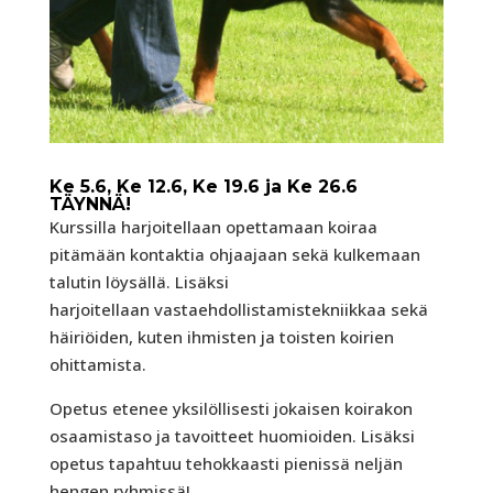
Ke 5.6, Ke 12.6, Ke 19.6 ja Ke 26.6
TÄYNNÄ!
Kurssilla harjoitellaan opettamaan koiraa
pitämään kontaktia ohjaajaan sekä kulkemaan
talutin löysällä. Lisäksi
harjoitellaan vastaehdollistamistekniikkaa sekä
häiriöiden, kuten ihmisten ja toisten koirien
ohittamista.
Opetus etenee yksilöllisesti jokaisen koirakon
osaamistaso ja tavoitteet huomioiden. Lisäksi
opetus tapahtuu tehokkaasti pienissä neljän
hengen ryhmissä!