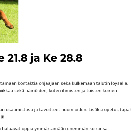
e 21.8 ja Ke 28.8
pitämään kontaktia ohjaajaan sekä kulkemaan talutin löysällä.
iikkaa sekä häiriöiden, kuten ihmisten ja toisten koirien
akon osaamistaso ja tavoitteet huomioiden. Lisäksi opetus tapa
sä!
 jotka haluavat oppia ymmärtämään enemmän koiransa