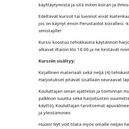
käyttäytymistä ja sitä miten koiran ja ihm
Edeltävät kurssit tai luennot eivät kuitenk
jos on käynyt ensin Perustaidot koirallesi -
omistajille!
Kurssi koostuu tehokkaista käytännön harjoit
alkavat iltaisin klo 18.00 ja ne kestävät noin
Kurssiin sisältyy:
Kirjallinen materiaali sekä neljä (4) tehoka
Harjoitukset pitävät sisällään seuraavat läp
Kouluttajan oman ajattelun ja toiminnan muu
palkkion suunta sekä harjoitusten suunnitte
käyttö), Kouluttajan tarvitsemat apuväline
ja yleistäminen.
Huom! Nyt voit tilata myös omalle neljän 