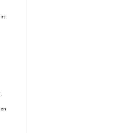
irti
t
,
nen