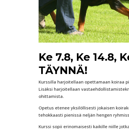
Ke 7.8, Ke 14.8, K
TÄYNNÄ!
Kurssilla harjoitellaan opettamaan koiraa 
Lisäksi harjoitellaan vastaehdollistamistekn
ohittamista.
Opetus etenee yksilöllisesti jokaisen koir
tehokkaasti pienissä neljän hengen ryhmis
Kurssi sopii erinomaisesti kaikille niille