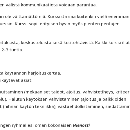
isen välistä kommunikaatiota voidaan parantaa.
aan ole välttämättömiä. Kurssista saa kuitenkin vielä enemmän 
kurssin. Kurssi sopii erityisen hyvin myös pienten pentujen
uksista, keskusteluista sekä kotitehtävistä. Kaikki kurssi illa
 2-3 tuntia.
sta käytännön harjoituskertaa.
ikäytävät asiat:
ttaminen (mekaaniset taidot, ajoitus, vahvistetiheys, kriteeri
lu). Halutun käytöksen vahvistaminen (ajoitus ja palkkioiden
et (hihnan käytön tekniikka), vastaehdollistaminen, siedättämi
hengen ryhmällesi oman kokonaisen
Hienosti