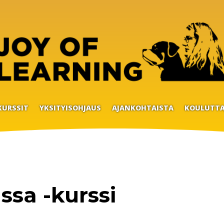
KURSSIT
YKSITYISOHJAUS
AJANKOHTAISTA
KOULUTTA
ssa -kurssi