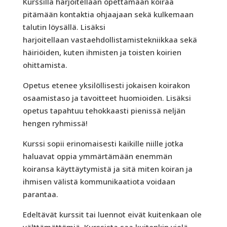
Kurssilla harjoitellaan opettamaan koiraa
pitämään kontaktia ohjaajaan sekä kulkemaan
talutin löysällä. Lisäksi
harjoitellaan vastaehdollistamistekniikkaa sekä
häiriöiden, kuten ihmisten ja toisten koirien
ohittamista.
Opetus etenee yksilöllisesti jokaisen koirakon
osaamistaso ja tavoitteet huomioiden. Lisäksi
opetus tapahtuu tehokkaasti pienissä neljän
hengen ryhmissä!
Kurssi sopii erinomaisesti kaikille niille jotka
haluavat oppia ymmärtämään enemmän
koiransa käyttäytymistä ja sitä miten koiran ja
ihmisen välistä kommunikaatiota voidaan
parantaa.
Edeltävät kurssit tai luennot eivät kuitenkaan ole