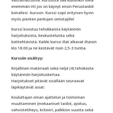
välttämättömiä. Kurssista saa kuitenkin vielä
enemmän irti jos on käynyt ensin Perustaidot
koirallesi -kurssin. Kurssi sopii erityisen hyvin
myös pienten pentujen omistajille!
Kurssi koostuu tehokkaista käytännön
harjoituksista, keskusteluista sekä
kotitehtävistä. Kaikki kurssi illat alkavat iltaisin
klo 18.00 ja ne kestävät noin 2,5-3 tuntia.
Kurssiin sisältyy:
Kirjallinen materiaali sekä neljä (4) tehokasta
käytännön harjoituskertaa.
Harjoitukset pitävät sisällään seuraavat
läpikäytävät asiat:
Kouluttajan oman ajattelun ja toiminnan
muuttaminen (mekaaniset taidot, ajoitus,
vahvistetiheys, kriteeri, palkkion suunta sekä