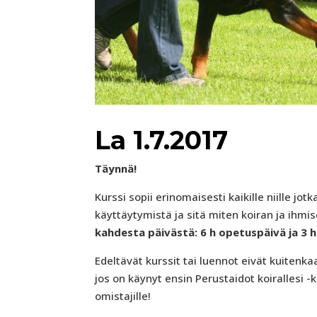
La 1.7.2017
Täynnä!
Kurssi sopii erinomaisesti kaikille niille
käyttäytymistä ja sitä miten koiran ja ihm
kahdesta päivästä: 6 h opetuspäivä ja 3 
Edeltävät kurssit tai luennot eivät kuitenk
jos on käynyt ensin Perustaidot koirallesi -
omistajille!