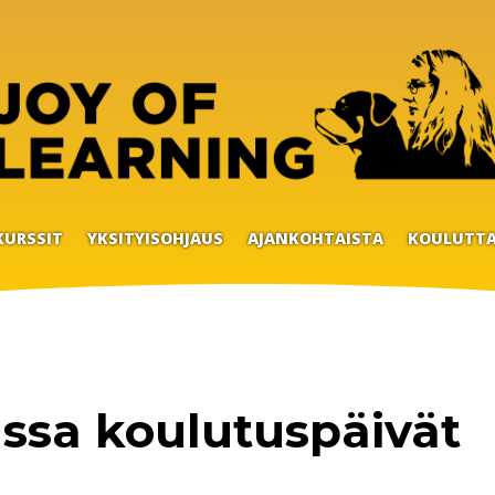
KURSSIT
YKSITYISOHJAUS
AJANKOHTAISTA
KOULUTTA
assa koulutuspäivät