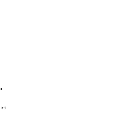
u
irti