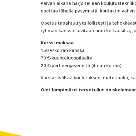
Päivän aikana harjoitellaan koulutustekniiko
opettaa lähellä pysymistä, kontaktin vahvi
Opetus tapahtuu yksilöllisesti ja tehokkaa
ryhmän kanssa sovitaan oma kertausilta, jo
Kurssi maksaa:
150 €/koiran kanssa
70 €/kuunteluoppilaalta
20 €/perheenjäseneltä (ilman koiraa)
Kurssi sisältää koulutuksen, materiaalin, ka
Olet lämpimästi tervetullut opiskelemaan