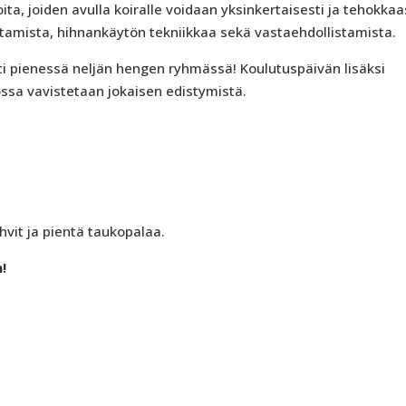
ita, joiden avulla koiralle voidaan yksinkertaisesti ja tehokkaa
stamista, hihnankäytön tekniikkaa sekä vastaehdollistamista.
sti pienessä neljän hengen ryhmässä! Koulutuspäivän lisäksi
ssa vavistetaan jokaisen edistymistä.
hvit ja pientä taukopalaa.
!