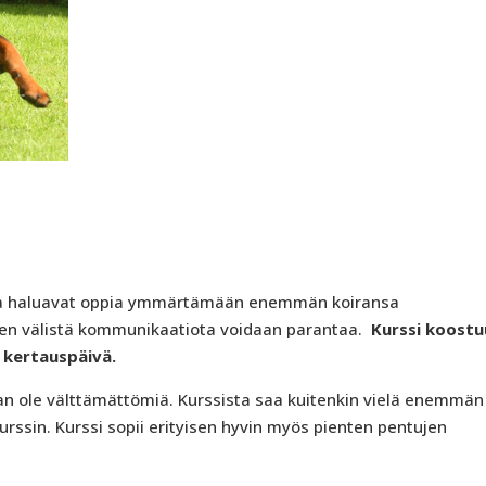
 jotka haluavat oppia ymmärtämään enemmän koiransa
isen välistä kommunikaatiota voidaan parantaa.
Kurssi koostu
h kertauspäivä.
aan ole välttämättömiä. Kurssista saa kuitenkin vielä enemmän 
kurssin. Kurssi sopii erityisen hyvin myös pienten pentujen