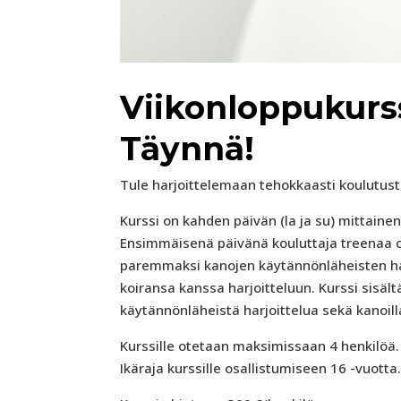
Viikonloppukurssi
Täynnä!
Tule harjoittelemaan tehokkaasti koulutust
Kurssi on kahden päivän (la ja su) mittainen 
Ensimmäisenä päivänä kouluttaja treenaa omi
paremmaksi kanojen käytännönläheisten har
koiransa kanssa harjoitteluun. Kurssi sisäl
käytännönläheistä harjoittelua sekä kanoilla 
Kurssille otetaan maksimissaan 4 henkilöä.
Ikäraja kurssille osallistumiseen 16 -vuotta