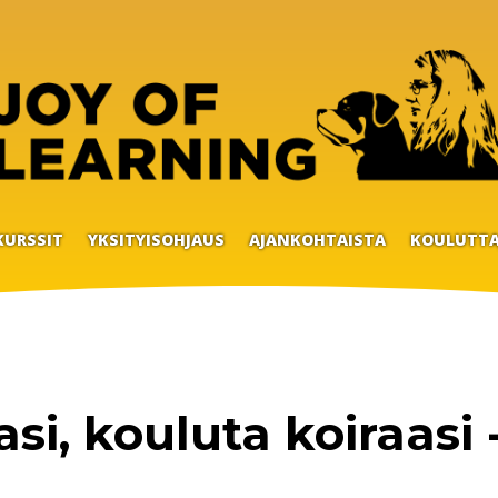
KURSSIT
YKSITYISOHJAUS
AJANKOHTAISTA
KOULUTTA
si, kouluta koiraasi 