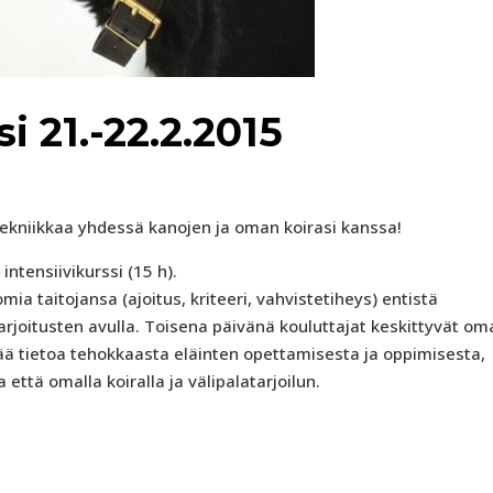
 21.-22.2.2015
ekniikkaa yhdessä kanojen ja oman koirasi kanssa!
intensiivikurssi (15 h).
a taitojansa (ajoitus, kriteeri, vahvistetiheys) entistä
joitusten avulla. Toisena päivänä kouluttajat keskittyvät om
tää tietoa tehokkaasta eläinten opettamisesta ja oppimisesta,
että omalla koiralla ja välipalatarjoilun.
.