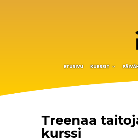
ETUSIVU
KURSSIT
PÄIVÄ
Treenaa taitoja
kurssi